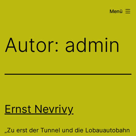
Zum
Lobau
Menü
Inhalt
Forum-
springen
Resolution
Autor:
admin
Ernst Nevrivy
„Zu erst der Tunnel und die Lobauautobahn